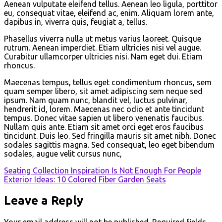
Aenean vulputate eleifend tellus. Aenean leo ligula, porttitor
eu, consequat vitae, eleifend ac, enim. Aliquam lorem ante,
dapibus in, viverra quis, feugiat a, tellus.
Phasellus viverra nulla ut metus varius laoreet. Quisque
rutrum. Aenean imperdiet. Etiam ultricies nisi vel augue.
Curabitur ullamcorper ultricies nisi. Nam eget dui. Etiam
rhoncus.
Maecenas tempus, tellus eget condimentum rhoncus, sem
quam semper libero, sit amet adipiscing sem neque sed
ipsum. Nam quam nunc, blandit vel, luctus pulvinar,
hendrerit id, lorem. Maecenas nec odio et ante tincidunt
tempus. Donec vitae sapien ut libero venenatis faucibus.
Nullam quis ante. Etiam sit amet orci eget eros faucibus
tincidunt. Duis leo. Sed fringilla mauris sit amet nibh. Donec
sodales sagittis magna. Sed consequat, leo eget bibendum
sodales, augue velit cursus nunc,
Post
Seating Collection Inspiration Is Not Enough For People
Exterior Ideas: 10 Colored Fiber Garden Seats
navigation
Leave a Reply