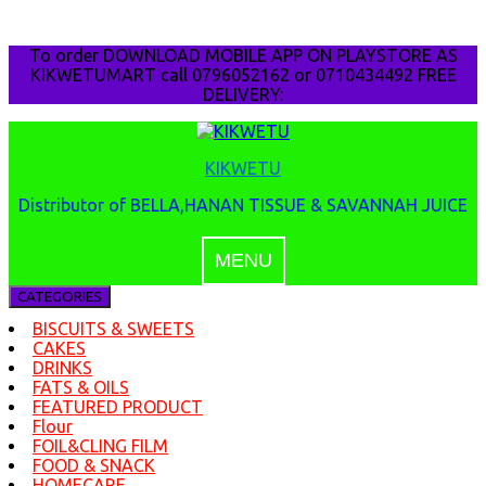
Skip
To order DOWNLOAD MOBILE APP ON PLAYSTORE AS
to
KIKWETUMART call 0796052162 or 0710434492 FREE
content
DELIVERY:
KIKWETU
Distributor of BELLA,HANAN TISSUE & SAVANNAH JUICE
MENU
CATEGORIES
BISCUITS & SWEETS
CAKES
DRINKS
FATS & OILS
FEATURED PRODUCT
Flour
FOIL&CLING FILM
FOOD & SNACK
HOMECARE