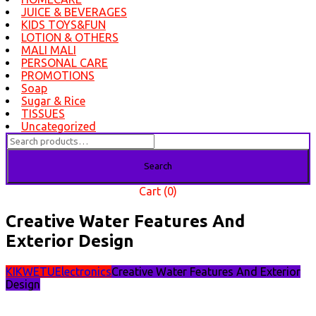
JUICE & BEVERAGES
KIDS TOYS&FUN
LOTION & OTHERS
MALI MALI
PERSONAL CARE
PROMOTIONS
Soap
Sugar & Rice
TISSUES
Uncategorized
Search
for:
Search
Cart (0)
Creative Water Features And
Exterior Design
KIKWETU
Electronics
Creative Water Features And Exterior
Design